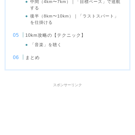
中間（4km〜7km）｜「目標ペース」で巡航
する
後半（8km〜10km）｜「ラストスパート」
を仕掛ける
10km攻略の【テクニック】
「音楽」を聴く
まとめ
スポンサーリンク