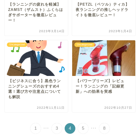
【ランニングの疲れを軽減】
【PETZL（ペツル）ティカ】
ZAMST（ザムスト）ふくらは
夜ランニングの推しヘッドラ
ぎサポーターを徹底レビュ
イトを徹底レビュー！
ー！
2023年3月14日
2023年1月4日
Uncategorized
Uncategorized
【ビジネスに合う】黒色ラン
【パワーブリーズ】レビュ
ニングシューズのおすすめ4
ー！ランニングの「記録更
選！選び方や注意点について
新」への効果を実感
も解説
2022年11月11日
2022年10月27日
...
...
1
3
4
5
8